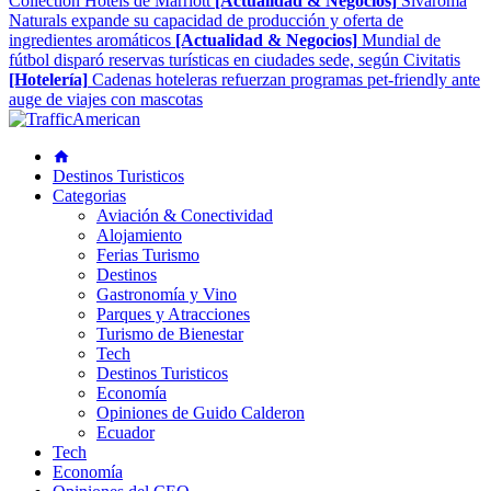
Collection Hotels de Marriott
[Actualidad & Negocios]
Sivaroma
Naturals expande su capacidad de producción y oferta de
ingredientes aromáticos
[Actualidad & Negocios]
Mundial de
fútbol disparó reservas turísticas en ciudades sede, según Civitatis
[Hotelería]
Cadenas hoteleras refuerzan programas pet-friendly ante
auge de viajes con mascotas
Destinos Turisticos
Categorias
Aviación & Conectividad
Alojamiento
Ferias Turismo
Destinos
Gastronomía y Vino
Parques y Atracciones
Turismo de Bienestar
Tech
Destinos Turisticos
Economía
Opiniones de Guido Calderon
Ecuador
Tech
Economía