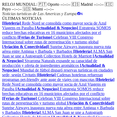
RELOJ MUNDIAL:
🇵🇹 Oporto
--:--:--
🇪🇸 Madrid
--:--:--
🇪🇨
Puyo
--:--:--
🇺🇸 Miami
--:--:--
Noticias turisticas de Las Americas y Europa
|
ÚLTIMAS NOTICIAS
[Hotelería]
Rede Nord se consolida como mayor socia de Azul
Viagens en Paraíba
[Actualidad & Negocios]
Estrategia SOMOS
reduce brechas educativas en 16 municipios afectados por el
conflicto
[Ferias de Turismo]
Celebran VIII Congreso
Internacional sobre rutas de peregrinación y turismo global
[Aviación & Conectividad]
Sunrise Airways inaugura nueva ruta
aérea entre Antigua y Barbuda y Barbados
[Hotelería]
ALMA San
Juan se une a Autograph Collection Hotels de Marriott
[Actualidad
& Negocios]
Sivaroma Naturals expande su capacidad de
producción y oferta de ingredientes aromáticos
[Actualidad &
Negocios]
Mundial de fútbol disparó reservas turísticas en ciudades
sede, según Civitatis
[Hotelería]
Cadenas hoteleras refuerzan
programas pet-friendly ante auge de viajes con mascotas
[Hotelería]
Rede Nord se consolida como mayor socia de Azul Viagens en
Paraíba
[Actualidad & Negocios]
Estrategia SOMOS reduce
brechas educativas en 16 municipios afectados por el conflicto
[Ferias de Turismo]
Celebran VIII Congreso Internacional sobre
rutas de peregrinación y turismo global
[Aviación & Conectividad]
Sunrise Airways inaugura nueva ruta aérea entre Antigua y Barbuda
y Barbados
[Hotelería]
ALMA San Juan se une a Autograph