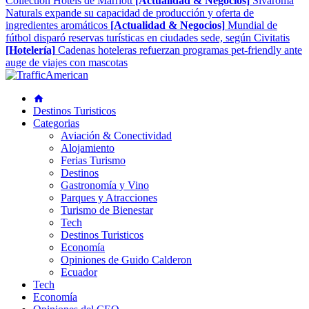
Collection Hotels de Marriott
[Actualidad & Negocios]
Sivaroma
Naturals expande su capacidad de producción y oferta de
ingredientes aromáticos
[Actualidad & Negocios]
Mundial de
fútbol disparó reservas turísticas en ciudades sede, según Civitatis
[Hotelería]
Cadenas hoteleras refuerzan programas pet-friendly ante
auge de viajes con mascotas
Destinos Turisticos
Categorias
Aviación & Conectividad
Alojamiento
Ferias Turismo
Destinos
Gastronomía y Vino
Parques y Atracciones
Turismo de Bienestar
Tech
Destinos Turisticos
Economía
Opiniones de Guido Calderon
Ecuador
Tech
Economía