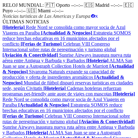
RELOJ MUNDIAL:
🇵🇹 Oporto
--:--:--
🇪🇸 Madrid
--:--:--
🇪🇨
Puyo
--:--:--
🇺🇸 Miami
--:--:--
Noticias turisticas de Las Americas y Europa
|
ÚLTIMAS NOTICIAS
[Hotelería]
Rede Nord se consolida como mayor socia de Azul
Viagens en Paraíba
[Actualidad & Negocios]
Estrategia SOMOS
reduce brechas educativas en 16 municipios afectados por el
conflicto
[Ferias de Turismo]
Celebran VIII Congreso
Internacional sobre rutas de peregrinación y turismo global
[Aviación & Conectividad]
Sunrise Airways inaugura nueva ruta
aérea entre Antigua y Barbuda y Barbados
[Hotelería]
ALMA San
Juan se une a Autograph Collection Hotels de Marriott
[Actualidad
& Negocios]
Sivaroma Naturals expande su capacidad de
producción y oferta de ingredientes aromáticos
[Actualidad &
Negocios]
Mundial de fútbol disparó reservas turísticas en ciudades
sede, según Civitatis
[Hotelería]
Cadenas hoteleras refuerzan
programas pet-friendly ante auge de viajes con mascotas
[Hotelería]
Rede Nord se consolida como mayor socia de Azul Viagens en
Paraíba
[Actualidad & Negocios]
Estrategia SOMOS reduce
brechas educativas en 16 municipios afectados por el conflicto
[Ferias de Turismo]
Celebran VIII Congreso Internacional sobre
rutas de peregrinación y turismo global
[Aviación & Conectividad]
Sunrise Airways inaugura nueva ruta aérea entre Antigua y Barbuda
y Barbados
[Hotelería]
ALMA San Juan se une a Autograph