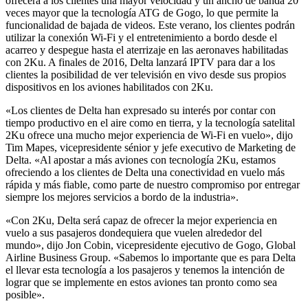
ofrecerá a los clientes una mayor velocidad y un ancho de banda 20
veces mayor que la tecnología ATG de Gogo, lo que permite la
funcionalidad de bajada de videos. Este verano, los clientes podrán
utilizar la conexión Wi-Fi y el entretenimiento a bordo desde el
acarreo y despegue hasta el aterrizaje en las aeronaves habilitadas
con 2Ku. A finales de 2016, Delta lanzará IPTV para dar a los
clientes la posibilidad de ver televisión en vivo desde sus propios
dispositivos en los aviones habilitados con 2Ku.
«Los clientes de Delta han expresado su interés por contar con
tiempo productivo en el aire como en tierra, y la tecnología satelital
2Ku ofrece una mucho mejor experiencia de Wi-Fi en vuelo», dijo
Tim Mapes, vicepresidente sénior y jefe executivo de Marketing de
Delta. «Al apostar a más aviones con tecnología 2Ku, estamos
ofreciendo a los clientes de Delta una conectividad en vuelo más
rápida y más fiable, como parte de nuestro compromiso por entregar
siempre los mejores servicios a bordo de la industria».
«Con 2Ku, Delta será capaz de ofrecer la mejor experiencia en
vuelo a sus pasajeros dondequiera que vuelen alrededor del
mundo», dijo Jon Cobin, vicepresidente ejecutivo de Gogo, Global
Airline Business Group. «Sabemos lo importante que es para Delta
el llevar esta tecnología a los pasajeros y tenemos la intención de
lograr que se implemente en estos aviones tan pronto como sea
posible».