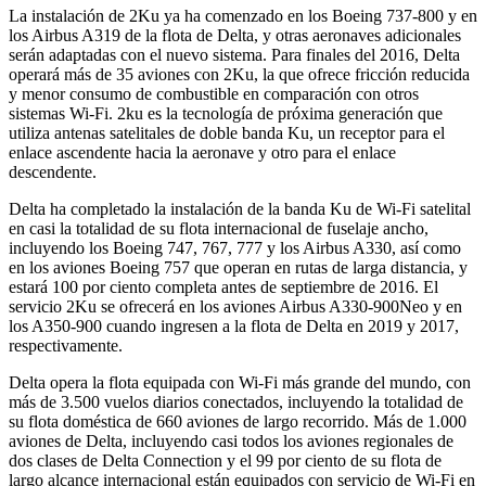
La instalación de 2Ku ya ha comenzado en los Boeing 737-800 y en
los Airbus A319 de la flota de Delta, y otras aeronaves adicionales
serán adaptadas con el nuevo sistema. Para finales del 2016, Delta
operará más de 35 aviones con 2Ku, la que ofrece fricción reducida
y menor consumo de combustible en comparación con otros
sistemas Wi-Fi. 2ku es la tecnología de próxima generación que
utiliza antenas satelitales de doble banda Ku, un receptor para el
enlace ascendente hacia la aeronave y otro para el enlace
descendente.
Delta ha completado la instalación de la banda Ku de Wi-Fi satelital
en casi la totalidad de su flota internacional de fuselaje ancho,
incluyendo los Boeing 747, 767, 777 y los Airbus A330, así como
en los aviones Boeing 757 que operan en rutas de larga distancia, y
estará 100 por ciento completa antes de septiembre de 2016. El
servicio 2Ku se ofrecerá en los aviones Airbus A330-900Neo y en
los A350-900 cuando ingresen a la flota de Delta en 2019 y 2017,
respectivamente.
Delta opera la flota equipada con Wi-Fi más grande del mundo, con
más de 3.500 vuelos diarios conectados, incluyendo la totalidad de
su flota doméstica de 660 aviones de largo recorrido. Más de 1.000
aviones de Delta, incluyendo casi todos los aviones regionales de
dos clases de Delta Connection y el 99 por ciento de su flota de
largo alcance internacional están equipados con servicio de Wi-Fi en