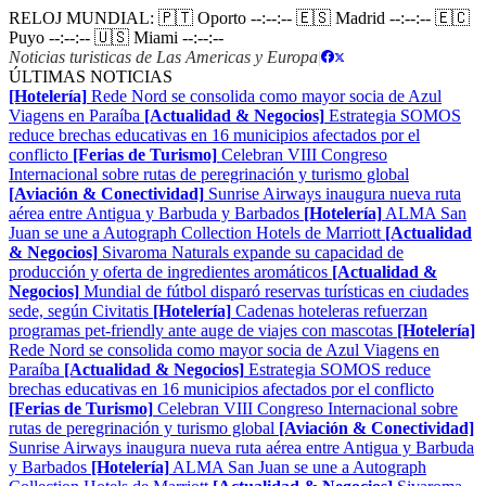
RELOJ MUNDIAL:
🇵🇹 Oporto
--:--:--
🇪🇸 Madrid
--:--:--
🇪🇨
Puyo
--:--:--
🇺🇸 Miami
--:--:--
Noticias turisticas de Las Americas y Europa
|
ÚLTIMAS NOTICIAS
[Hotelería]
Rede Nord se consolida como mayor socia de Azul
Viagens en Paraíba
[Actualidad & Negocios]
Estrategia SOMOS
reduce brechas educativas en 16 municipios afectados por el
conflicto
[Ferias de Turismo]
Celebran VIII Congreso
Internacional sobre rutas de peregrinación y turismo global
[Aviación & Conectividad]
Sunrise Airways inaugura nueva ruta
aérea entre Antigua y Barbuda y Barbados
[Hotelería]
ALMA San
Juan se une a Autograph Collection Hotels de Marriott
[Actualidad
& Negocios]
Sivaroma Naturals expande su capacidad de
producción y oferta de ingredientes aromáticos
[Actualidad &
Negocios]
Mundial de fútbol disparó reservas turísticas en ciudades
sede, según Civitatis
[Hotelería]
Cadenas hoteleras refuerzan
programas pet-friendly ante auge de viajes con mascotas
[Hotelería]
Rede Nord se consolida como mayor socia de Azul Viagens en
Paraíba
[Actualidad & Negocios]
Estrategia SOMOS reduce
brechas educativas en 16 municipios afectados por el conflicto
[Ferias de Turismo]
Celebran VIII Congreso Internacional sobre
rutas de peregrinación y turismo global
[Aviación & Conectividad]
Sunrise Airways inaugura nueva ruta aérea entre Antigua y Barbuda
y Barbados
[Hotelería]
ALMA San Juan se une a Autograph