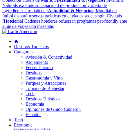
Collection Hotels de Marriott
[Actualidad & Negocios]
Sivaroma
Naturals expande su capacidad de producción y oferta de
ingredientes aromáticos
[Actualidad & Negocios]
Mundial de
fútbol disparó reservas turísticas en ciudades sede, según Civitatis
[Hotelería]
Cadenas hoteleras refuerzan programas pet-friendly ante
auge de viajes con mascotas
Destinos Turisticos
Categorias
Aviación & Conectividad
Alojamiento
Ferias Turismo
Destinos
Gastronomía y Vino
Parques y Atracciones
Turismo de Bienestar
Tech
Destinos Turisticos
Economía
Opiniones de Guido Calderon
Ecuador
Tech
Economía