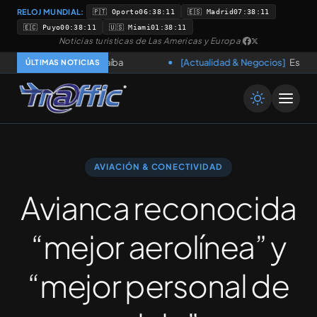
RELOJ MUNDIAL:
🇵🇹 Oporto
06:38:12
🇪🇸 Madrid
07:38:12
🇪🇨 Puyo
00:38:12
🇺🇸 Miami
01:38:12
Noticias turisticas de Las Americas y Europa
|
l Viagens en Paraíba
[Actualidad & Negocios]
Estrategia SOM
ÚLTIMAS NOTICIAS
AVIACIÓN & CONECTIVIDAD
Avianca reconocida
“mejor aerolínea” y
“mejor personal de