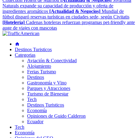
Collection Hotels de Marriott
[Actualidad & Negocios]
Sivaroma
Naturals expande su capacidad de producción y oferta de
ingredientes aromáticos
[Actualidad & Negocios]
Mundial de
fútbol disparó reservas turísticas en ciudades sede, según Civitatis
[Hotelería]
Cadenas hoteleras refuerzan programas pet-friendly ante
auge de viajes con mascotas
Destinos Turisticos
Categorias
Aviación & Conectividad
Alojamiento
Ferias Turismo
Destinos
Gastronomía y Vino
Parques y Atracciones
Turismo de Bienestar
Tech
Destinos Turisticos
Economía
Opiniones de Guido Calderon
Ecuador
Tech
Economía