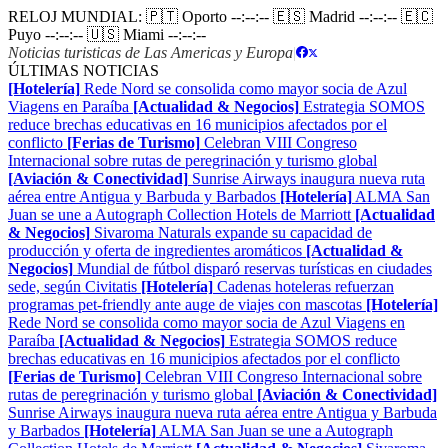
RELOJ MUNDIAL:
🇵🇹 Oporto
--:--:--
🇪🇸 Madrid
--:--:--
🇪🇨
Puyo
--:--:--
🇺🇸 Miami
--:--:--
Noticias turisticas de Las Americas y Europa
|
ÚLTIMAS NOTICIAS
[Hotelería]
Rede Nord se consolida como mayor socia de Azul
Viagens en Paraíba
[Actualidad & Negocios]
Estrategia SOMOS
reduce brechas educativas en 16 municipios afectados por el
conflicto
[Ferias de Turismo]
Celebran VIII Congreso
Internacional sobre rutas de peregrinación y turismo global
[Aviación & Conectividad]
Sunrise Airways inaugura nueva ruta
aérea entre Antigua y Barbuda y Barbados
[Hotelería]
ALMA San
Juan se une a Autograph Collection Hotels de Marriott
[Actualidad
& Negocios]
Sivaroma Naturals expande su capacidad de
producción y oferta de ingredientes aromáticos
[Actualidad &
Negocios]
Mundial de fútbol disparó reservas turísticas en ciudades
sede, según Civitatis
[Hotelería]
Cadenas hoteleras refuerzan
programas pet-friendly ante auge de viajes con mascotas
[Hotelería]
Rede Nord se consolida como mayor socia de Azul Viagens en
Paraíba
[Actualidad & Negocios]
Estrategia SOMOS reduce
brechas educativas en 16 municipios afectados por el conflicto
[Ferias de Turismo]
Celebran VIII Congreso Internacional sobre
rutas de peregrinación y turismo global
[Aviación & Conectividad]
Sunrise Airways inaugura nueva ruta aérea entre Antigua y Barbuda
y Barbados
[Hotelería]
ALMA San Juan se une a Autograph