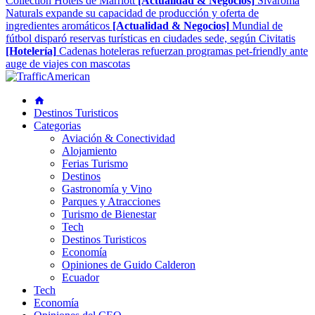
Collection Hotels de Marriott
[Actualidad & Negocios]
Sivaroma
Naturals expande su capacidad de producción y oferta de
ingredientes aromáticos
[Actualidad & Negocios]
Mundial de
fútbol disparó reservas turísticas en ciudades sede, según Civitatis
[Hotelería]
Cadenas hoteleras refuerzan programas pet-friendly ante
auge de viajes con mascotas
Destinos Turisticos
Categorias
Aviación & Conectividad
Alojamiento
Ferias Turismo
Destinos
Gastronomía y Vino
Parques y Atracciones
Turismo de Bienestar
Tech
Destinos Turisticos
Economía
Opiniones de Guido Calderon
Ecuador
Tech
Economía