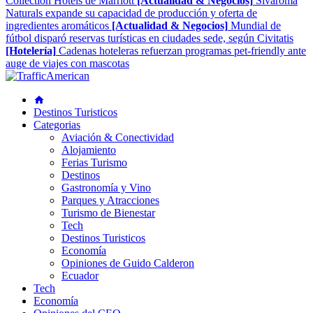
Collection Hotels de Marriott
[Actualidad & Negocios]
Sivaroma
Naturals expande su capacidad de producción y oferta de
ingredientes aromáticos
[Actualidad & Negocios]
Mundial de
fútbol disparó reservas turísticas en ciudades sede, según Civitatis
[Hotelería]
Cadenas hoteleras refuerzan programas pet-friendly ante
auge de viajes con mascotas
Destinos Turisticos
Categorias
Aviación & Conectividad
Alojamiento
Ferias Turismo
Destinos
Gastronomía y Vino
Parques y Atracciones
Turismo de Bienestar
Tech
Destinos Turisticos
Economía
Opiniones de Guido Calderon
Ecuador
Tech
Economía