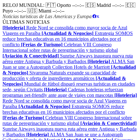
RELOJ MUNDIAL:
🇵🇹 Oporto
--:--:--
🇪🇸 Madrid
--:--:--
🇪🇨
Puyo
--:--:--
🇺🇸 Miami
--:--:--
Noticias turisticas de Las Americas y Europa
|
ÚLTIMAS NOTICIAS
[Hotelería]
Rede Nord se consolida como mayor socia de Azul
Viagens en Paraíba
[Actualidad & Negocios]
Estrategia SOMOS
reduce brechas educativas en 16 municipios afectados por el
conflicto
[Ferias de Turismo]
Celebran VIII Congreso
Internacional sobre rutas de peregrinación y turismo global
[Aviación & Conectividad]
Sunrise Airways inaugura nueva ruta
aérea entre Antigua y Barbuda y Barbados
[Hotelería]
ALMA San
Juan se une a Autograph Collection Hotels de Marriott
[Actualidad
& Negocios]
Sivaroma Naturals expande su capacidad de
producción y oferta de ingredientes aromáticos
[Actualidad &
Negocios]
Mundial de fútbol disparó reservas turísticas en ciudades
sede, según Civitatis
[Hotelería]
Cadenas hoteleras refuerzan
programas pet-friendly ante auge de viajes con mascotas
[Hotelería]
Rede Nord se consolida como mayor socia de Azul Viagens en
Paraíba
[Actualidad & Negocios]
Estrategia SOMOS reduce
brechas educativas en 16 municipios afectados por el conflicto
[Ferias de Turismo]
Celebran VIII Congreso Internacional sobre
rutas de peregrinación y turismo global
[Aviación & Conectividad]
Sunrise Airways inaugura nueva ruta aérea entre Antigua y Barbuda
y Barbados
[Hotelería]
ALMA San Juan se une a Autograph