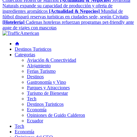
Collection Hotels de Marriott
[Actualidad & Negocios]
Sivaroma
Naturals expande su capacidad de producción y oferta de
ingredientes aromáticos
[Actualidad & Negocios]
Mundial de
fútbol disparó reservas turísticas en ciudades sede, según Civitatis
[Hotelería]
Cadenas hoteleras refuerzan programas pet-friendly ante
auge de viajes con mascotas
Destinos Turisticos
Categorias
Aviación & Conectividad
Alojamiento
Ferias Turismo
Destinos
Gastronomía y Vino
Parques y Atracciones
Turismo de Bienestar
Tech
Destinos Turisticos
Economía
Opiniones de Guido Calderon
Ecuador
Tech
Economía