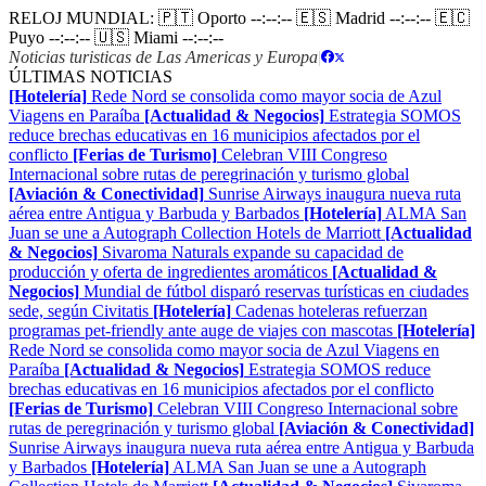
RELOJ MUNDIAL:
🇵🇹 Oporto
--:--:--
🇪🇸 Madrid
--:--:--
🇪🇨
Puyo
--:--:--
🇺🇸 Miami
--:--:--
Noticias turisticas de Las Americas y Europa
|
ÚLTIMAS NOTICIAS
[Hotelería]
Rede Nord se consolida como mayor socia de Azul
Viagens en Paraíba
[Actualidad & Negocios]
Estrategia SOMOS
reduce brechas educativas en 16 municipios afectados por el
conflicto
[Ferias de Turismo]
Celebran VIII Congreso
Internacional sobre rutas de peregrinación y turismo global
[Aviación & Conectividad]
Sunrise Airways inaugura nueva ruta
aérea entre Antigua y Barbuda y Barbados
[Hotelería]
ALMA San
Juan se une a Autograph Collection Hotels de Marriott
[Actualidad
& Negocios]
Sivaroma Naturals expande su capacidad de
producción y oferta de ingredientes aromáticos
[Actualidad &
Negocios]
Mundial de fútbol disparó reservas turísticas en ciudades
sede, según Civitatis
[Hotelería]
Cadenas hoteleras refuerzan
programas pet-friendly ante auge de viajes con mascotas
[Hotelería]
Rede Nord se consolida como mayor socia de Azul Viagens en
Paraíba
[Actualidad & Negocios]
Estrategia SOMOS reduce
brechas educativas en 16 municipios afectados por el conflicto
[Ferias de Turismo]
Celebran VIII Congreso Internacional sobre
rutas de peregrinación y turismo global
[Aviación & Conectividad]
Sunrise Airways inaugura nueva ruta aérea entre Antigua y Barbuda
y Barbados
[Hotelería]
ALMA San Juan se une a Autograph